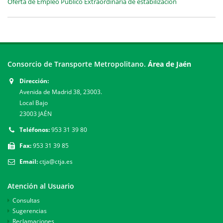
Oferta de Empleo Público Extraordinaria de estabilización
Consorcio de Transporte Metropolitano.
Área de Jaén
Dirección:
Avenida de Madrid 38, 23003.
Local Bajo
23003 JAÉN
Teléfonos:
953 31 39 80
Fax:
953 31 39 85
Email:
ctja@ctja.es
Atención al Usuario
Consultas
Sugerencias
Reclamaciones